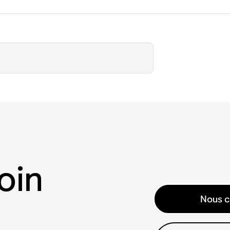
oin
Nous c