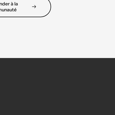
der à la
unauté