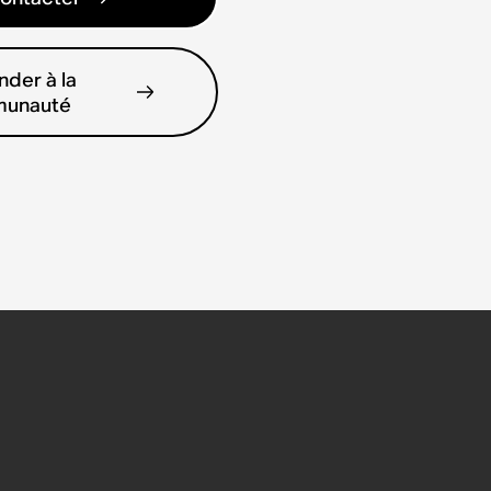
der à la
unauté