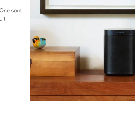
 One sont
it.