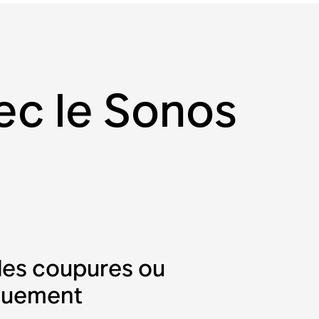
ec le Sonos
des coupures ou
squement