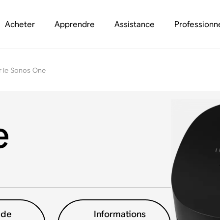
Acheter
Apprendre
Assistance
Professionn
r le Sonos One
e
 de
Informations