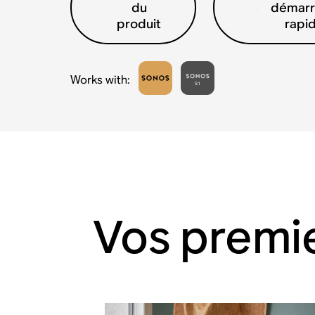
du
démar
produit
rapi
Works with
:
Vos premi