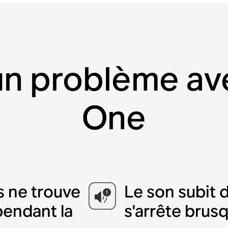
n problème av
One
s ne trouve
Le son subit 
pendant la
s'arrête bru