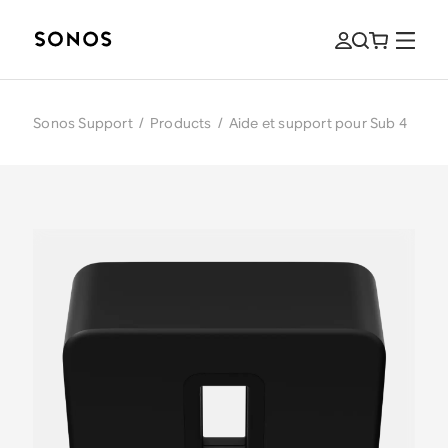
Sonos Support
/
Products
/
Aide et support pour Sub 4