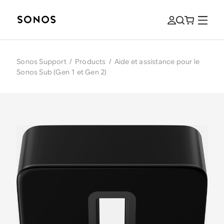
Sonos Support
/
Products
/
Aide et assistance pour le
Sonos Sub (Gen 1 et Gen 2)