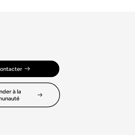
ontacter
der à la
unauté