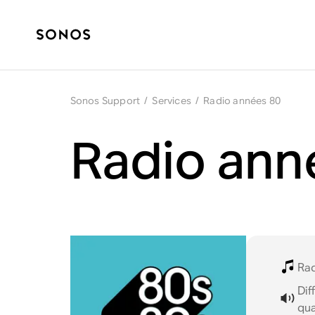
Sonos Support
/
Services
/
Radio années 80
Radio ann
Ra
Dif
qua