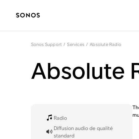
Sonos Support
/
Services
/
Absolute Radio
Absolute 
Th
mu
Radio
Diffusion audio de qualité
standard