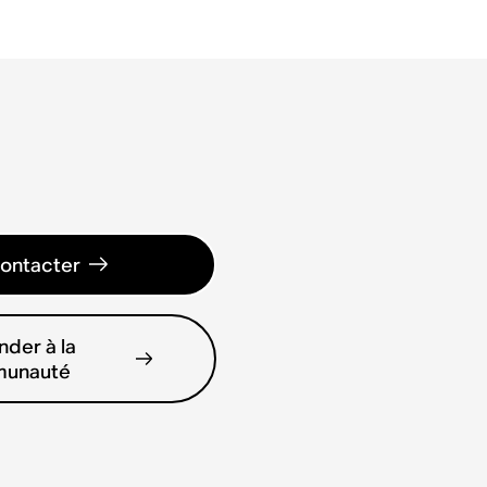
ontacter
der à la
unauté