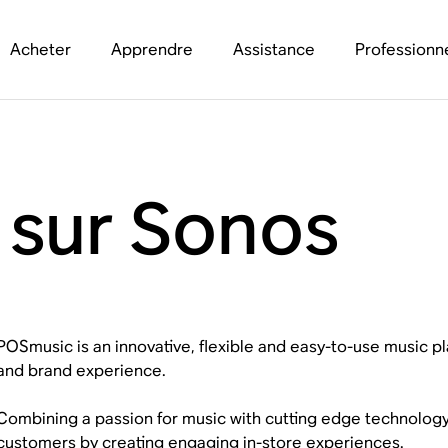
Acheter
Apprendre
Assistance
Professionn
sur Sonos
POSmusic is an innovative, flexible and easy-to-use music 
and brand experience.
Combining a passion for music with cutting edge technolog
customers by creating engaging in-store experiences.