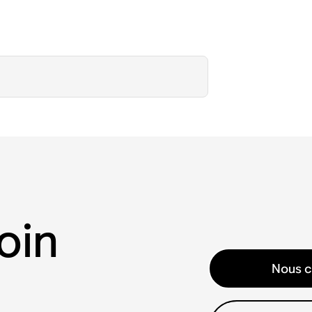
oin
Nous c