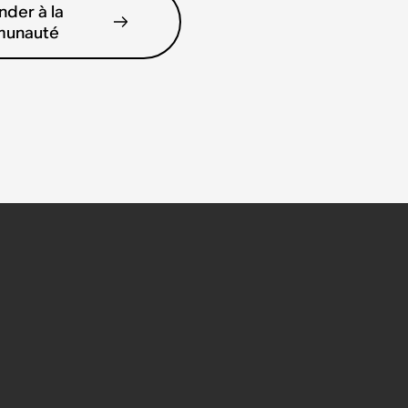
der à la
unauté