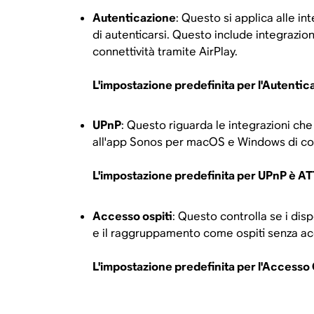
Autenticazione
: Questo si applica alle in
di autenticarsi. Questo include integrazio
connettività tramite AirPlay.
L'impostazione predefinita per l'Autenti
UPnP
: Questo riguarda le integrazioni ch
all'app Sonos per macOS e Windows di cont
L'impostazione predefinita per UPnP è AT
Accesso ospiti
: Questo controlla se i dis
e il raggruppamento come ospiti senza acc
L'impostazione predefinita per l'Accesso 