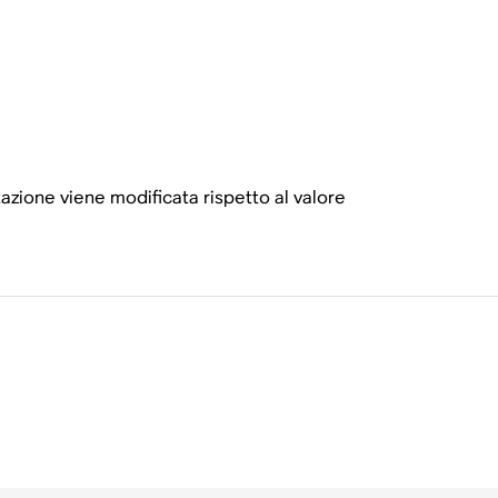
tazione viene modificata rispetto al valore