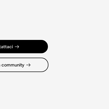
attaci
la community