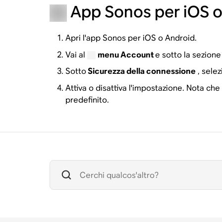
App Sonos per iOS o
Apri l'app Sonos per iOS o Android.
Vai al
menu Account
e sotto la sezione
Sotto
Sicurezza della connessione
, selez
Attiva o disattiva l'impostazione. Nota ch
predefinito.