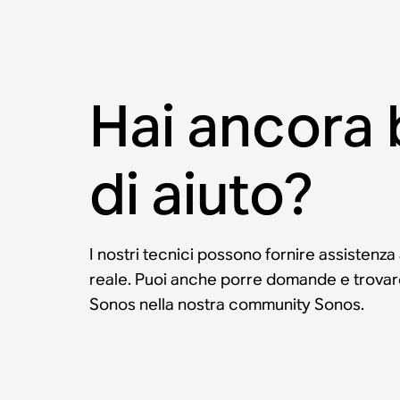
Hai ancora
di aiuto?
I nostri tecnici possono fornire assistenza
reale. Puoi anche porre domande e trovare 
Sonos nella nostra community Sonos.