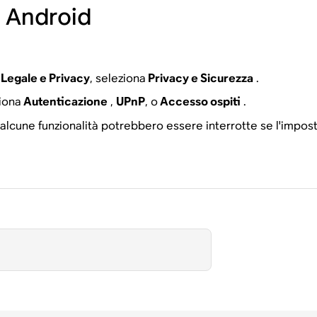
 Android
Legale e Privacy
, seleziona
Privacy e Sicurezza
.
iona
Autenticazione
,
UPnP
, o
Accesso ospiti
.
e alcune funzionalità potrebbero essere interrotte se l'impos