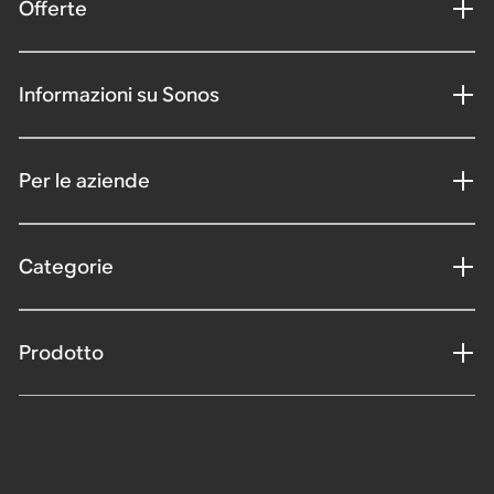
Offerte
Informazioni su Sonos
Per le aziende
Categorie
Prodotto