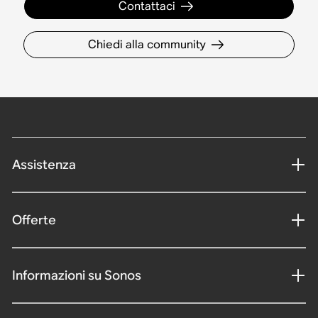
Contattaci
Chiedi alla community
Assistenza
Offerte
Informazioni su Sonos