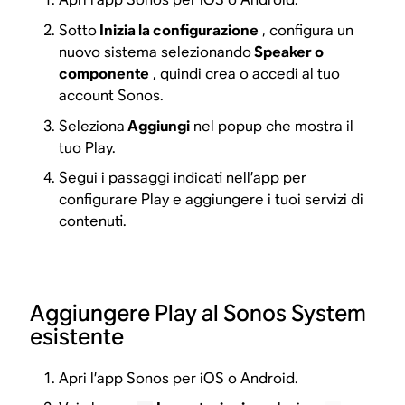
Sotto
Inizia la configurazione
, configura un
nuovo sistema selezionando
Speaker o
componente
, quindi crea o accedi al tuo
account Sonos.
Seleziona
Aggiungi
nel popup che mostra il
tuo Play.
Segui i passaggi indicati nell’app per
configurare Play e aggiungere i tuoi servizi di
contenuti.
Aggiungere Play al Sonos System
esistente
Apri l’app Sonos per iOS o Android.