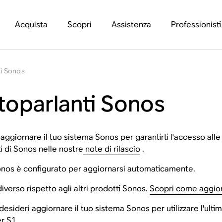
Acquista
Scopri
Assistenza
Professionisti
ti Sonos
ltoparlanti Sonos
ggiornare il tuo sistema Sonos per garantirti l'accesso alle 
i di Sonos nelle nostre
note di rilascio
.
Sonos è configurato per aggiornarsi automaticamente.
erso rispetto agli altri prodotti Sonos.
Scopri come aggior
desideri aggiornare il tuo sistema Sonos per utilizzare l'ulti
er S1
.