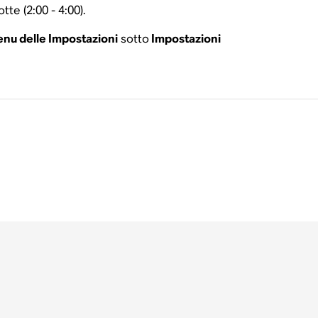
tte (2:00 - 4:00).
nu delle Impostazioni
sotto
Impostazioni