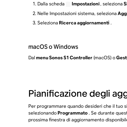
Dalla scheda
Impostazioni
, seleziona
S
Nelle Impostazioni sistema, seleziona
Aggi
Seleziona
Ricerca aggiornamenti
.
macOS o Windows
Dal
menu Sonos S1 Controller
(macOS) o
Gest
Pianificazione degli ag
Per programmare quando desideri che il tuo si
selezionando
Programmato
. Se durante quest
prossima finestra di aggiornamento disponibil