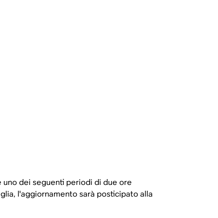
uno dei seguenti periodi di due ore
lia, l'aggiornamento sarà posticipato alla