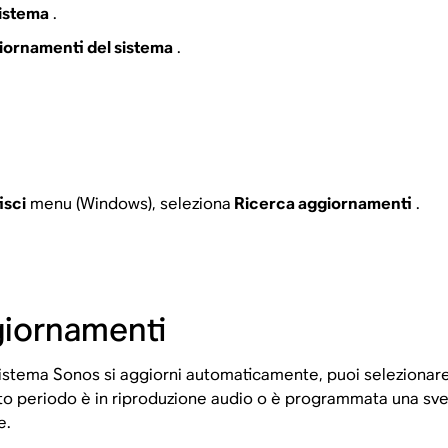
istema
.
ornamenti del sistema
.
isci
menu (Windows), seleziona
Ricerca aggiornamenti
.
giornamenti
stema Sonos si aggiorni automaticamente, puoi selezionare 
o periodo è in riproduzione audio o è programmata una sveg
e.