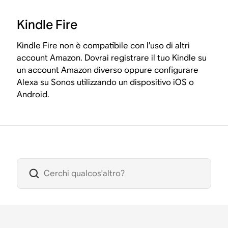
Kindle Fire
Kindle Fire non è compatibile con l’uso di altri
account Amazon. Dovrai registrare il tuo Kindle su
un account Amazon diverso oppure configurare
Alexa su Sonos utilizzando un dispositivo iOS o
Android.