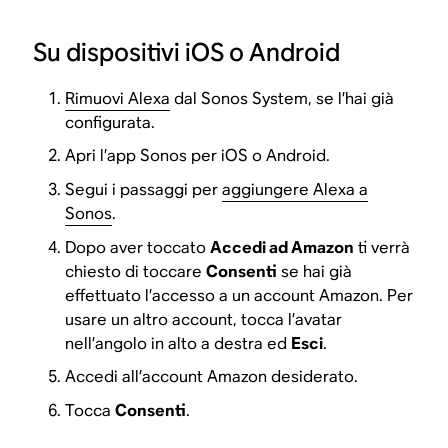
Su dispositivi iOS o Android
Rimuovi Alexa
dal Sonos System, se l’hai già
configurata.
Apri l’app Sonos per iOS o Android.
Segui i passaggi per
aggiungere Alexa a
Sonos
.
Dopo aver toccato
Accedi ad Amazon
ti verrà
chiesto di toccare
Consenti
se hai già
effettuato l’accesso a un account Amazon. Per
usare un altro account, tocca l’avatar
nell’angolo in alto a destra ed
Esci
.
Accedi all’account Amazon desiderato.
Tocca
Consenti
.