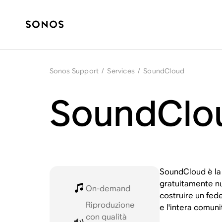
Sonos Support
/
Services
/
SoundCloud
SoundClo
SoundCloud è la 
gratuitamente nuo
On-demand
costruire un fede
Riproduzione
e l'intera comuni
con qualità