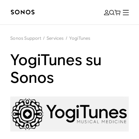
Sonos Support
/
Services
/
YogiTunes
YogiTunes su
Sonos