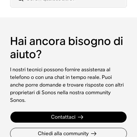
Hai ancora bisogno di
aiuto?
I nostri tecnici possono fornire assistenza al
telefono o con una chat in tempo reale. Puoi
anche porre domande e trovare risposte con altri
proprietari di Sonos nella nostra community
Sonos.
Contattaci
Chiedi alla community