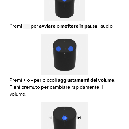
Premi
per
avviare
o
mettere in pausa
l’audio.
Premi + o - per piccoli
aggiustamenti del volume
.
Tieni premuto per cambiare rapidamente il
volume.