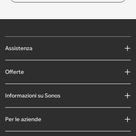
Assistenza
Offerte
Informazioni su Sonos
Per le aziende