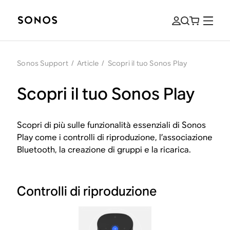
Sonos Support
/
Article
/
Scopri il tuo Sonos Play
Scopri il tuo Sonos Play
Scopri di più sulle funzionalità essenziali di Sonos
Play come i controlli di riproduzione, l’associazione
Bluetooth, la creazione di gruppi e la ricarica.
Controlli di riproduzione