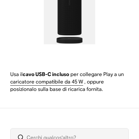
Usa il
cavo USB-C incluso
per collegare Play a un
caricatore compatibile da 45 W
, oppure
posizionalo sulla base di ricarica fornita.