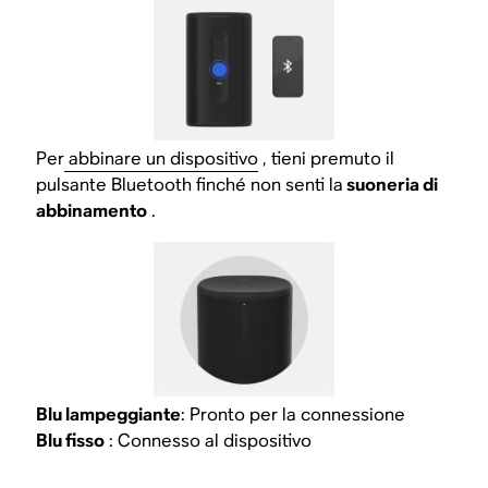
Per
abbinare un dispositivo
, tieni premuto il
pulsante Bluetooth finché non senti la
suoneria di
abbinamento
.
Blu lampeggiante
: Pronto per la connessione
Blu fisso
: Connesso al dispositivo