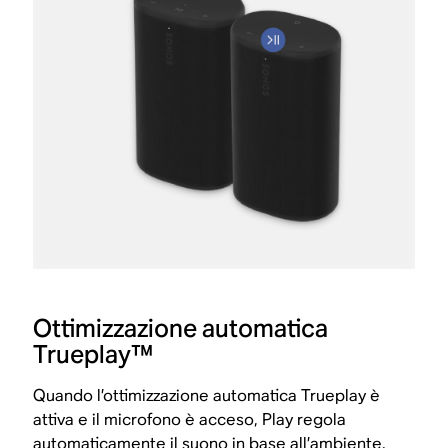
Ottimizzazione automatica
Trueplay™
Quando l’ottimizzazione automatica Trueplay è
attiva e il microfono è acceso, Play regola
automaticamente il suono in base all’ambiente.