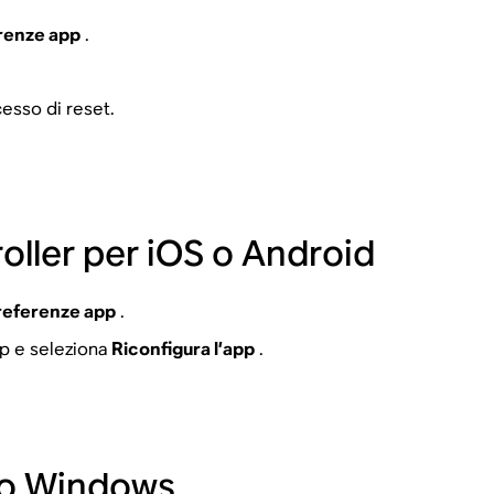
renze app
.
cesso di reset.
oller per iOS o Android
eferenze app
.
p e seleziona
Riconfigura l’app
.
 o Windows