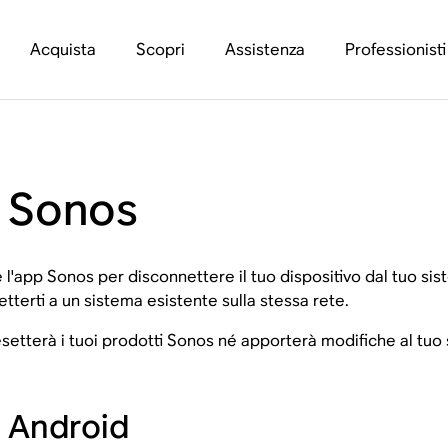
Acquista
Scopri
Assistenza
Professionisti
p Sonos
 l'app Sonos per disconnettere il tuo dispositivo dal tuo si
terti a un sistema esistente sulla stessa rete.
setterà i tuoi prodotti Sonos né apporterà modifiche al tuo
 Android