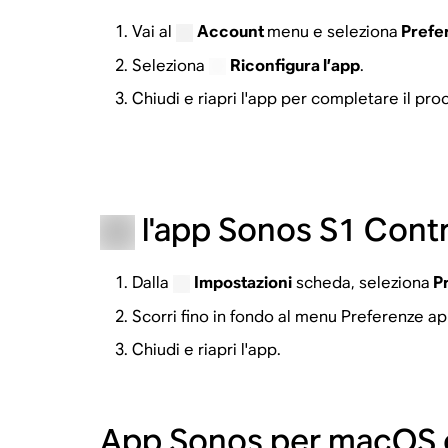
Vai al
Account
menu e seleziona
Prefe
Seleziona
Riconfigura l’app
.
Chiudi e riapri l'app per completare il pro
l'app Sonos S1 Contr
Dalla
Impostazioni
scheda, seleziona
Pr
Scorri fino in fondo al menu Preferenze ap
Chiudi e riapri l'app.
App Sonos per macOS