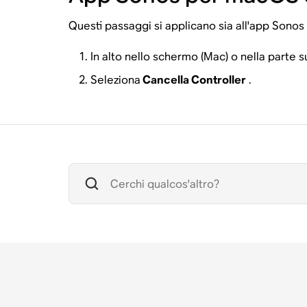
Questi passaggi si applicano sia all'app Sonos 
In alto nello schermo (Mac) o nella parte s
Seleziona
Cancella Controller
.