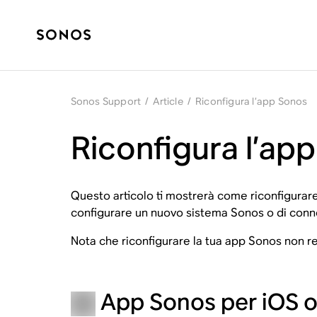
Sonos Support
/
Article
/
Riconfigura l’app Sonos
Riconfigura l’ap
Questo articolo ti mostrerà come riconfigurare
configurare un nuovo sistema Sonos o di connet
Nota che riconfigurare la tua app Sonos non re
App Sonos per iOS o