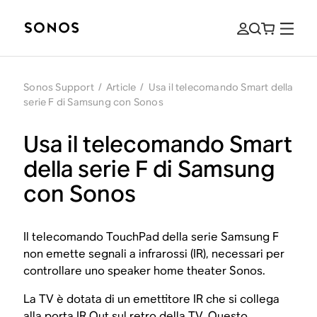
Sonos Support
/
Article
/
Usa il telecomando Smart della
serie F di Samsung con Sonos
Usa il telecomando Smart
della serie F di Samsung
con Sonos
Il telecomando TouchPad della serie Samsung F
non emette segnali a infrarossi (IR), necessari per
controllare uno speaker home theater Sonos.
La TV è dotata di un emettitore IR che si collega
alla porta IR Out sul retro della TV. Questo