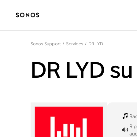
Sonos Support
/
Services
/
DR LYD
DR LYD su
Ra
Rip
aud