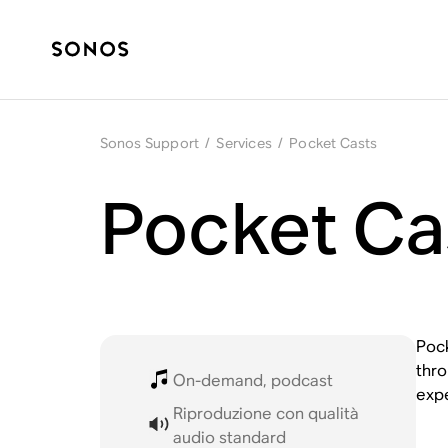
Sonos Support
/
Services
/
Pocket Casts
Pocket Ca
Pock
thro
On-demand, podcast
exp
Riproduzione con qualità
audio standard