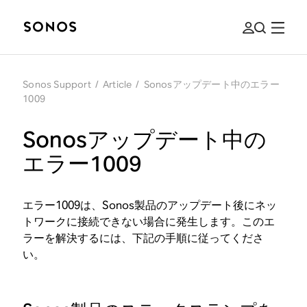
Sonos Support
/
Article
/
Sonosアップデート中のエラー
1009
Sonosアップデート中の
エラー1009
エラー1009は、Sonos製品のアップデート後にネッ
トワークに接続できない場合に発生します。このエ
ラーを解決するには、下記の手順に従ってくださ
い。