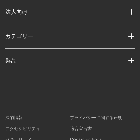
法人向け
カテゴリー
製品
法的情報
プライバシーに関する声明
アクセシビリティ
適合宣言書
セキュリティ
Cookie Settings