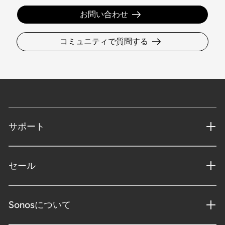
お問い合わせ
コミュニティで質問する
サポート
セール
Sonosについて