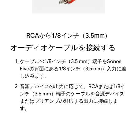
RCAから1/8インチ（3.5mm）
オーディオケーブルを接続する
ケーブルの1/8インチ（3.5 mm）端子をSonos
Fiveの背面にある1/8インチ（3.5 mm）入力に差
し込みます。
音源デバイスの出力に応じて、RCAまたは1/8イ
ンチ（3.5 mm）端子のケーブルを音源デバイス
またはプリアンプの対応する出力に接続しま
す。