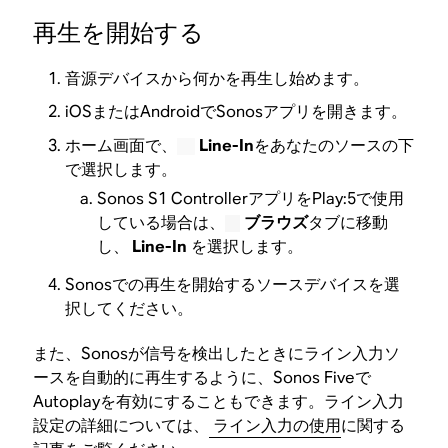
再生を開始する
音源デバイスから何かを再生し始めます。
iOSまたはAndroidでSonosアプリを開きます。
ホーム画面で、
Line-In
をあなたのソースの下
で選択します。
Sonos S1 ControllerアプリをPlay:5で使用
している場合は、
ブラウズ
タブに移動
し、
Line-In
を選択します。
Sonosでの再生を開始するソースデバイスを選
択してください。
また、Sonosが信号を検出したときにライン入力ソ
ースを自動的に再生するように、Sonos Fiveで
Autoplayを有効にすることもできます。ライン入力
設定の詳細については、
ライン入力の使用
に関する