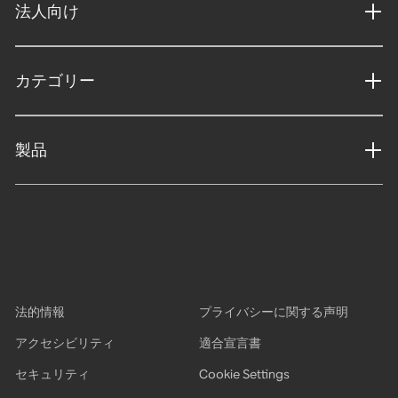
法人向け
カテゴリー
製品
法的情報
プライバシーに関する声明
アクセシビリティ
適合宣言書
セキュリティ
Cookie Settings