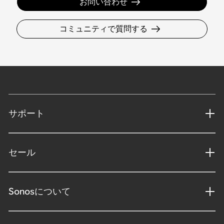
お問い合わせ
コミュニティで質問する
サポート
セール
Sonosについて