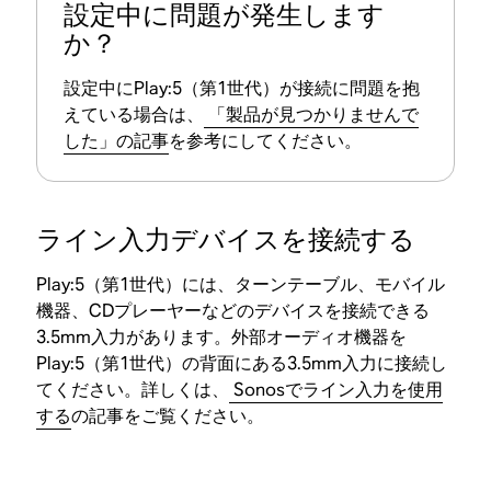
設定中に問題が発生します
か？
設定中にPlay:5（第1世代）が接続に問題を抱
えている場合は、
「製品が見つかりませんで
した」の記事
を参考にしてください。
ライン入力デバイスを接続する
Play:5（第1世代）には、ターンテーブル、モバイル
機器、CDプレーヤーなどのデバイスを接続できる
3.5mm入力があります。外部オーディオ機器を
Play:5（第1世代）の背面にある3.5mm入力に接続し
てください。詳しくは、
Sonosでライン入力を使用
する
の記事をご覧ください。