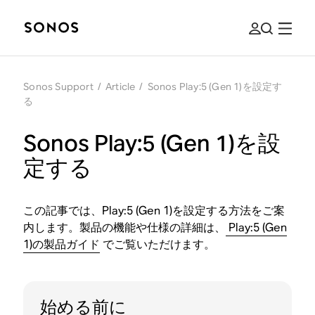
Sonos Support
/
Article
/
Sonos Play:5 (Gen 1)を設定す
る
Sonos Play:5 (Gen 1)を設
定する
この記事では、Play:5 (Gen 1)を設定する方法をご案
内します。製品の機能や仕様の詳細は、
Play:5 (Gen
1)の製品ガイド
でご覧いただけます。
始める前に