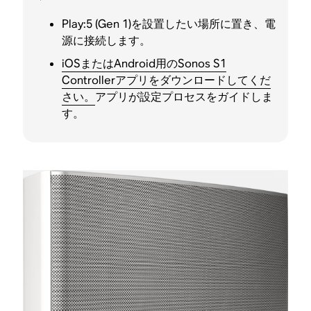
Play:5 (Gen 1)を設置したい場所に置き、電
源に接続します。
iOSまたはAndroid用のSonos S1
Controllerアプリをダウンロードしてくだ
さい。
アプリが設定プロセスをガイドしま
す。