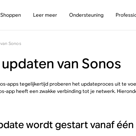
Shoppen
Leer meer
Ondersteuning
Professi
n van Sonos
t updaten van Sonos
nos-apps tegelijkertijd proberen het updateproces uit te vo
s-app heeft een zwakke verbinding tot je netwerk. Hierond
pdate wordt gestart vanaf één