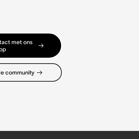
act met ons
op
de community