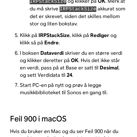
og klikker på
OK
. Merk at
IRPStackSize
du må skrive
akkurat som
IRPStackSize
det er skrevet, siden det skilles mellom
stor og liten bokstav.
Klikk på
IRPStackSize
, klikk på
Rediger
og
klikk så på
Endre
.
I boksen
Dataverdi
skriver du en større verdi
og klikker deretter på
OK
. Hvis det ikke står
en verdi, pass på at Base er satt til
Desimal
,
og sett Verdidata til
24
.
Start PC-en på nytt og prøv å legge
musikkbiblioteket til Sonos en gang til.
Feil 900 i macOS
Hvis du bruker en Mac og du ser Feil 900 når du