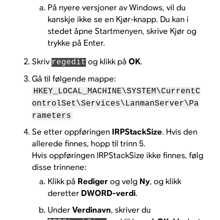
På nyere versjoner av Windows, vil du
kanskje ikke se en Kjør-knapp. Du kan i
stedet åpne Startmenyen, skrive Kjør og
trykke på Enter.
Skriv
og klikk på
OK
.
regedit
Gå til følgende mappe:
HKEY_LOCAL_MACHINE\SYSTEM\CurrentC
ontrolSet\Services\LanmanServer\Pa
rameters
Se etter oppføringen
IRPStackSize
. Hvis den
allerede finnes, hopp til trinn 5.
Hvis oppføringen IRPStackSize ikke finnes, følg
disse trinnene:
Klikk på
Rediger
og velg
Ny
, og klikk
deretter
DWORD-verdi
.
Under
Verdinavn
, skriver du