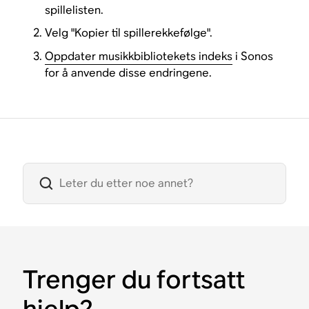
spillelisten.
Velg "Kopier til spillerekkefølge".
Oppdater musikkbibliotekets indeks
i Sonos
for å anvende disse endringene.
Trenger du fortsatt
hjelp?