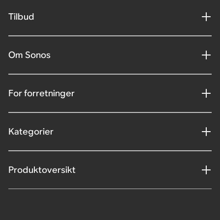
Tilbud
Om Sonos
For forretninger
Kategorier
Produktoversikt