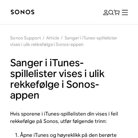
Sonos Support
/
Article
/
Sanger i iTunes-spillelister
vises i ulik rekkefølge i Sonos-appen
Sanger i iTunes-
spillelister vises i ulik
rekkefølge i Sonos-
appen
Hvis sporene i iTunes-spillelisten din vises i feil
rekkefølge på Sonos, utfør følgende trinn:
Åpne iTunes og høyreklikk på den berørte