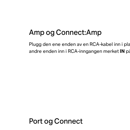
Amp og Connect:Amp
Plugg den ene enden av en RCA-kabel inn i plat
andre enden inn i RCA-inngangen merket
IN
på
Port og Connect