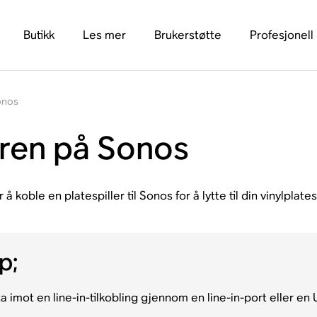
Butikk
Les mer
Brukerstøtte
Profesjonell
Sonos
leren på Sonos
å koble en platespiller til Sonos for å lytte til din vinylplate
p;
 imot en line-in-tilkobling gjennom en line-in-port eller e