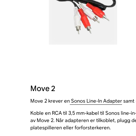
Move 2
Move 2 krever en
Sonos Line-In Adapter
samt 
Koble en RCA til 3,5 mm-kabel til Sonos line-
av Move 2. Når adapteren er tilkoblet, plugg 
platespilleren eller forforsterkeren.