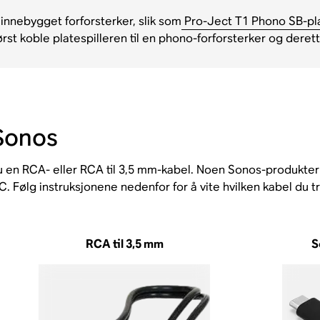
 innebygget forforsterker, slik som
Pro-Ject T1 Phono SB-pla
st koble platespilleren til en phono-forforsterker og derett
 Sonos
 du en RCA- eller RCA til 3,5 mm-kabel. Noen Sonos-produkter
C. Følg instruksjonene nedenfor for å vite hvilken kabel du t
RCA til 3,5 mm
S