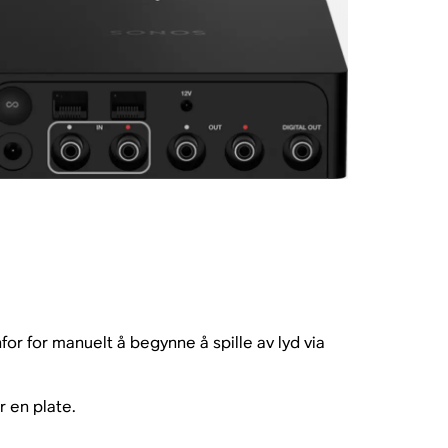
or for manuelt å begynne å spille av lyd via
r en plate.