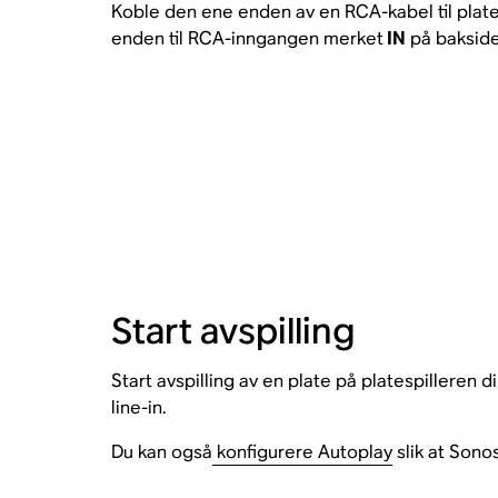
Koble den ene enden av en RCA-kabel til plates
enden til RCA-inngangen merket
IN
på bakside
Start avspilling
Start avspilling av en plate på platespilleren
line-in.
Du kan også
konfigurere Autoplay
slik at Sonos