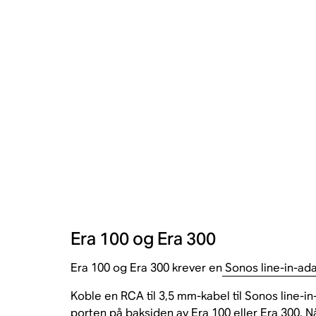
Era 100 og Era 300
Era 100 og Era 300 krever en
Sonos line-in-ad
Koble en RCA til 3,5 mm-kabel til Sonos line-i
porten på baksiden av Era 100 eller Era 300. N