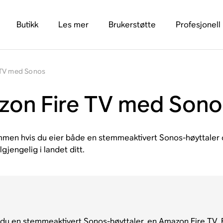
Butikk
Les mer
Brukerstøtte
Profesjonell
 TV med Sonos
zon Fire TV med Sono
temmen hvis du eier både en stemmeaktivert Sonos-høyttaler
lgjengelig i landet ditt.
du en stemmeaktivert Sonos-høyttaler, en Amazon Fire TV, Fi