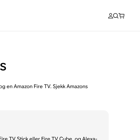
s
 og en Amazon Fire TV. Sjekk Amazons
re TV Stick eller Fire TV Cube, og Alexa-