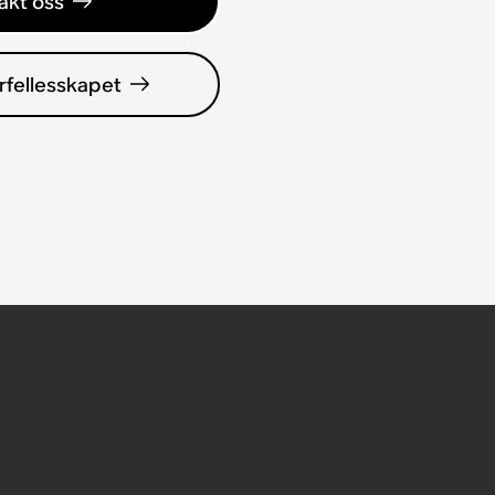
akt oss
rfellesskapet