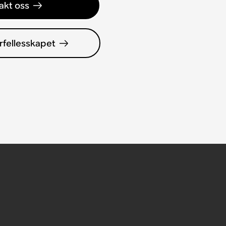
akt oss
rfellesskapet