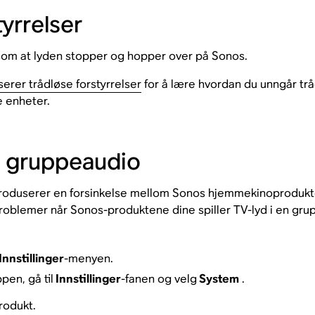
yrrelser
r som at lyden stopper og hopper over på Sonos.
rer trådløse forstyrrelser
for å lære hvordan du unngår trå
e enheter.
å gruppeaudio
 introduserer en forsinkelse mellom Sonos hjemmekinoproduk
dproblemer når Sonos-produktene dine spiller TV-lyd i en gr
Innstillinger
-menyen.
pen, gå til
Innstillinger
-fanen og velg
System
.
rodukt.