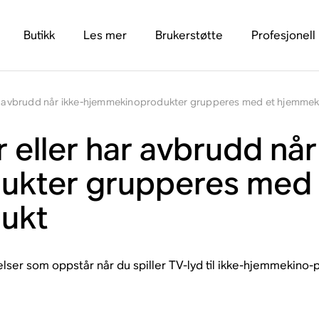
Butikk
Les mer
Brukerstøtte
Profesjonell
ar avbrudd når ikke-hjemmekinoprodukter grupperes med et hjemme
 eller har avbrudd når
ukter grupperes med 
ukt
elser som oppstår når du spiller TV-lyd til ikke-hjemmekin