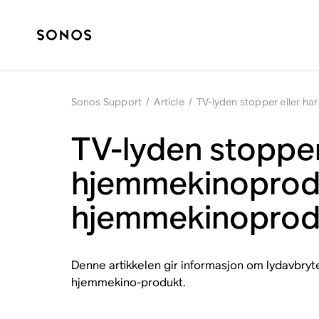
Sonos Support
/
Article
/
TV-lyden stopper eller h
TV-lyden stopper
hjemmekinoprod
hjemmekinoprod
Denne artikkelen gir informasjon om lydavbryt
hjemmekino-produkt.