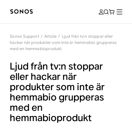
Sonos Support
/
Article
/
Ljud från tv:n stoppar eller
hackar när produkter som inte är hemmabio grupperas
med en hemmabioprodukt
Ljud från tv:n stoppar
eller hackar när
produkter som inte är
hemmabio grupperas
med en
hemmabioprodukt