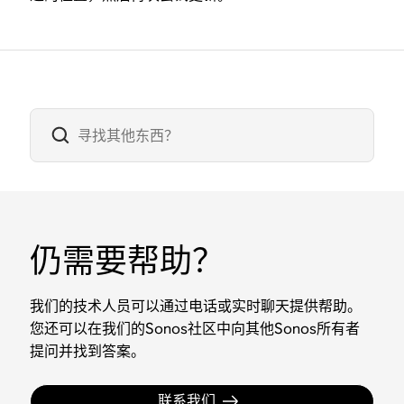
仍需要帮助？
我们的技术人员可以通过电话或实时聊天提供帮助。
您还可以在我们的Sonos社区中向其他Sonos所有者
提问并找到答案。
联系我们