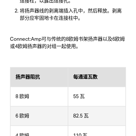
连接柱，以露出连接孔。
将扬声器线的剥离端插入孔中，然后释放。剥离
部分应牢固地卡在连接柱中。
Connect:Amp可与传统的8欧姆书架扬声器以及6欧姆
或4欧姆扬声器的对组一起使用。
扬声器阻抗
每通道瓦数
8 欧姆
55 瓦
6 欧姆
82.5 瓦
4 欧姆
110 瓦