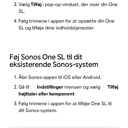
Vælg
Tilføj
i pop-op-vinduet, der viser din One
SL.
Følg trinnene i appen for at opsætte din One
SL og tilføje dine indholdstjenester.
Føj Sonos One SL til dit
eksisterende Sonos-system
Åbn Sonos-appen til iOS eller Android.
Gå til
Indstillinger
menuen og vælg
Tilføj
højttaler eller komponent
.
Følg trinnene i appen for at tilføje One SL til
dit Sonos-system.