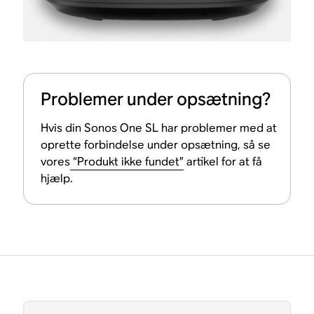
Problemer under opsætning?
Hvis din Sonos One SL har problemer med at
oprette forbindelse under opsætning, så se
vores
“Produkt ikke fundet”
artikel for at få
hjælp.