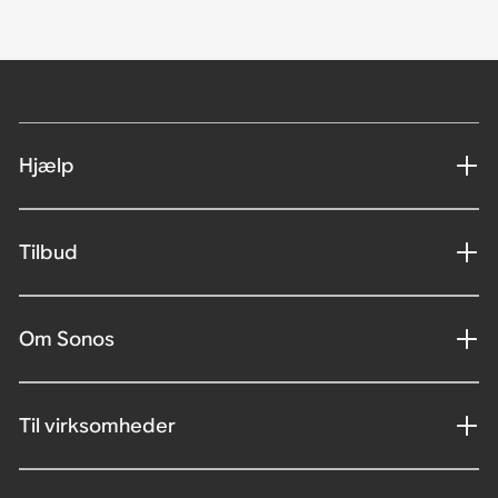
Hjælp
Tilbud
Om Sonos
Til virksomheder