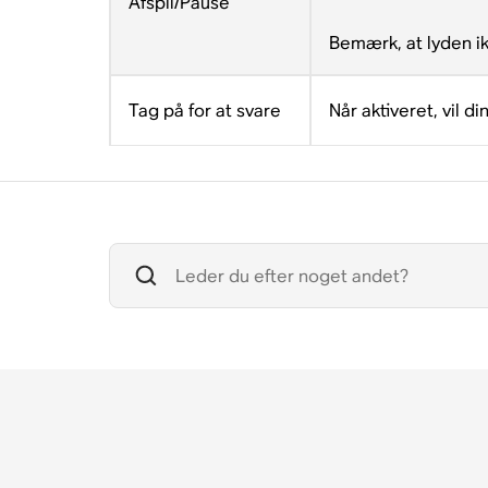
Afspil/Pause
Bemærk, at lyden ik
Tag på for at svare
Når aktiveret, vil 