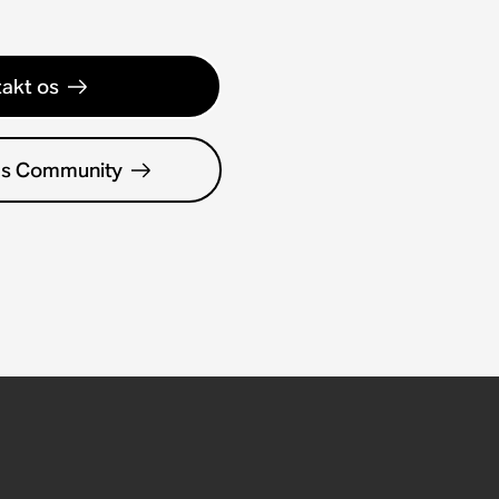
akt os
es Community