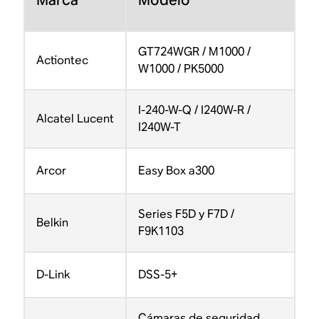
Marca
Modelo
GT724WGR / M1000 /
Actiontec
W1000 / PK5000
I-240-W-Q / I240W-R /
Alcatel Lucent
I240W-T
Arcor
Easy Box a300
Series F5D y F7D /
Belkin
F9K1103
D-Link
DSS-5+
Cámaras de seguridad