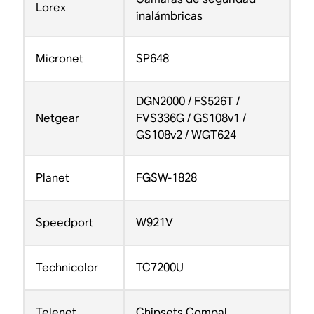
Lorex
inalámbricas
Micronet
SP648
DGN2000 / FS526T /
Netgear
FVS336G / GS108v1 /
GS108v2 / WGT624
Planet
FGSW-1828
Speedport
W921V
Technicolor
TC7200U
Telenet
Chipsets Compal