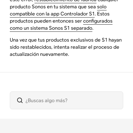
producto Sonos en tu sistema que sea
solo
compatible con la app Controlador S1
. Estos
productos pueden entonces ser
configurados
como un sistema Sonos S1 separado
.
Una vez que tus productos exclusivos de S1 hayan
sido restablecidos, intenta realizar el proceso de
actualización nuevamente.