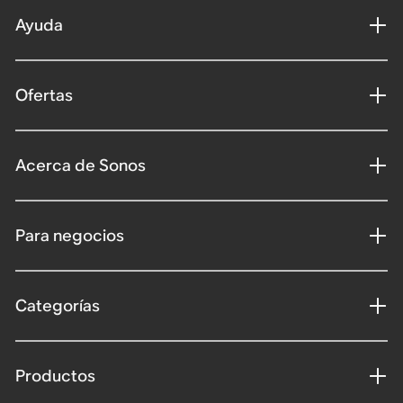
Ayuda
Ofertas
Acerca de Sonos
Para negocios
Categorías
Productos