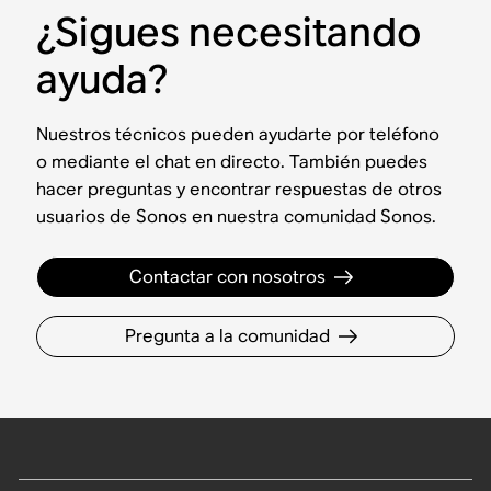
¿Sigues necesitando
ayuda?
Nuestros técnicos pueden ayudarte por teléfono
o mediante el chat en directo. También puedes
hacer preguntas y encontrar respuestas de otros
usuarios de Sonos en nuestra comunidad Sonos.
Contactar con nosotros
Pregunta a la comunidad