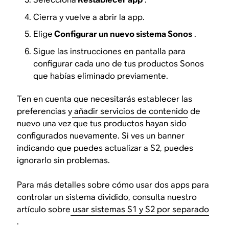
Cierra y vuelve a abrir la app.
Elige
Configurar un nuevo sistema Sonos
.
Sigue las instrucciones en pantalla para
configurar cada uno de tus productos Sonos
que habías eliminado previamente.
Ten en cuenta que necesitarás establecer las
preferencias y
añadir servicios de contenido
de
nuevo una vez que tus productos hayan sido
configurados nuevamente. Si ves un banner
indicando que puedes actualizar a S2, puedes
ignorarlo sin problemas.
Para más detalles sobre cómo usar dos apps para
controlar un sistema dividido, consulta nuestro
artículo sobre
usar sistemas S1 y S2 por separado
.