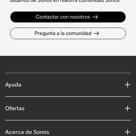
usuarios de Sonos en nuestra comunidad Sonos.
Contactar con nosotros
Pregunta a la comunidad
Ayuda
Ofertas
Acerca de Sonos