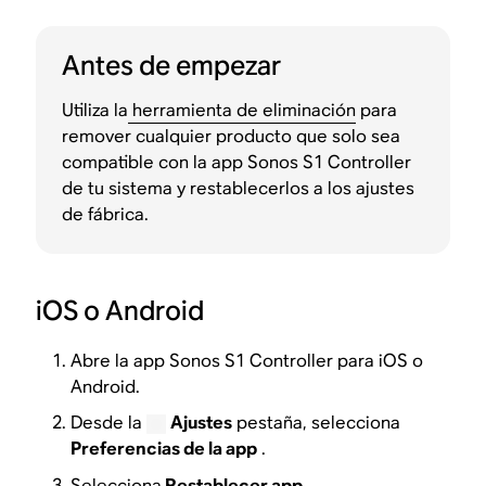
Antes de empezar
Utiliza la
herramienta de eliminación
para
remover cualquier producto que solo sea
compatible con la app Sonos S1 Controller
de tu sistema y restablecerlos a los ajustes
de fábrica.
iOS o Android
Abre la app Sonos S1 Controller para iOS o
Android.
Desde la
Ajustes
pestaña, selecciona
Preferencias de la app
.
Selecciona
Restablecer app
.