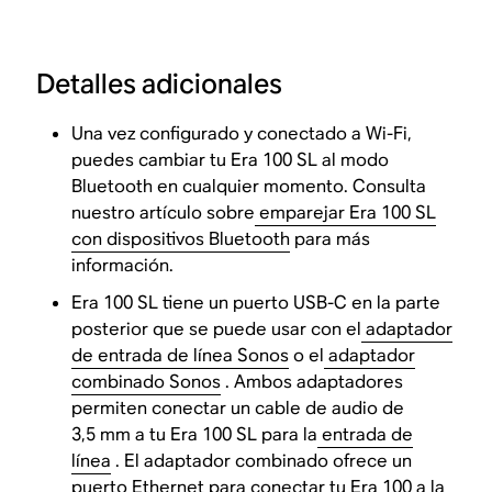
Detalles adicionales
Una vez configurado y conectado a Wi-Fi,
puedes cambiar tu Era 100 SL al modo
Bluetooth en cualquier momento. Consulta
nuestro artículo sobre
emparejar Era 100 SL
con dispositivos Bluetooth
para más
información.
Era 100 SL tiene un puerto USB-C en la parte
posterior que se puede usar con el
adaptador
de entrada de línea Sonos
o el
adaptador
combinado Sonos
. Ambos adaptadores
permiten conectar un cable de audio de
3,5 mm a tu Era 100 SL para la
entrada de
línea
. El adaptador combinado ofrece un
puerto Ethernet para conectar tu Era 100 a la