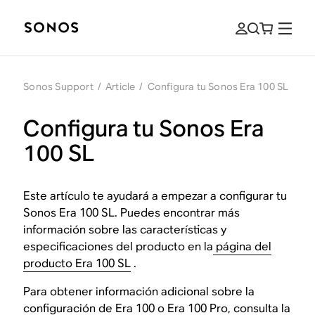
Sonos Support
/
Article
/
Configura tu Sonos Era 100 SL
Configura tu Sonos Era
100 SL
Este artículo te ayudará a empezar a configurar tu
Sonos Era 100 SL. Puedes encontrar más
información sobre las características y
especificaciones del producto en la
página del
producto Era 100 SL
.
Para obtener información adicional sobre la
configuración de Era 100 o Era 100 Pro, consulta la