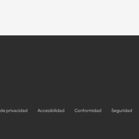
 de privacidad
Accesibilidad
Conformidad
Seguridad