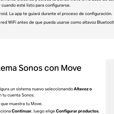
 cuando esté listo para configurarse.
oid. La app te guiará durante el proceso de configuración.
red WiFi antes de que pueda usarse como altavoz Bluetoot
stema Sonos con Move
figura un sistema nuevo seleccionando
Altavoz o
en tu cuenta Sonos.
que muestra tu Move.
cciona
Continuar
, luego elige
Configurar productos
.