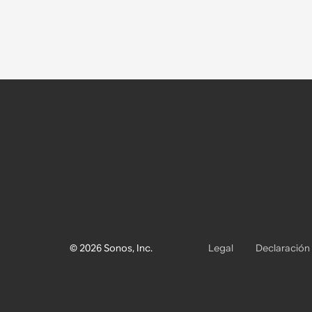
© 2026 Sonos, Inc.
Legal
Declaración