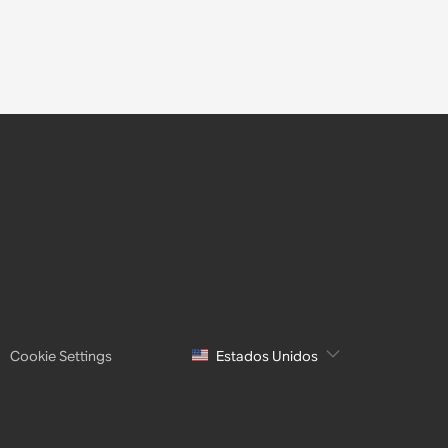
Cookie Settings
Estados Unidos