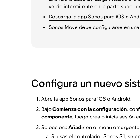
verde intermitente en la parte superior
Descarga la app Sonos
para iOS o Andr
Sonos Move debe configurarse en una 
Configura un nuevo si
Abre la app Sonos para iOS o Android.
Bajo
Comienza con la configuración
, con
componente
, luego crea o inicia sesión 
Selecciona
Añadir
en el menú emergente 
Si usas el controlador Sonos S1, sele