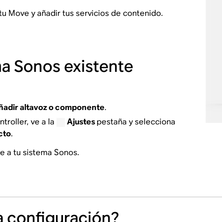
tu Move y añadir tus servicios de contenido.
a Sonos existente
ñadir altavoz o componente
.
troller, ve a la
Ajustes
pestaña y selecciona
cto
.
e a tu sistema Sonos.
a configuración?