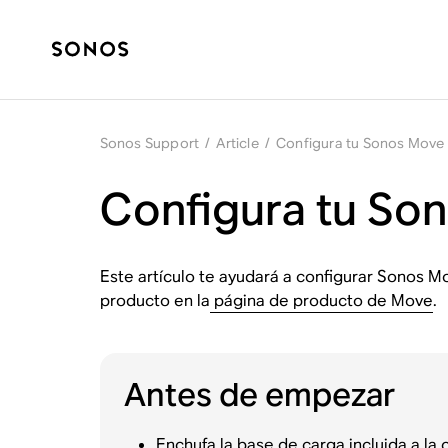
Sonos Support
/
Article
/
Configura tu Sonos Move
Configura tu So
Este artículo te ayudará a configurar Sonos Mo
producto en la
página de producto de Move
.
Antes de empezar
Enchufa la base de carga incluida a la