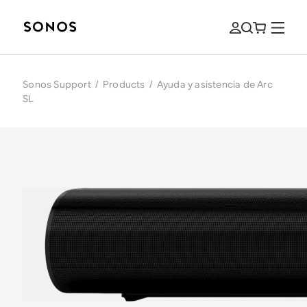
Sonos Support
/
Products
/
Ayuda y asistencia de Arc
SL