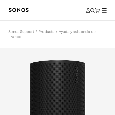
Sonos Support
/
Products
/
Ayuda y asistencia de
Era 100