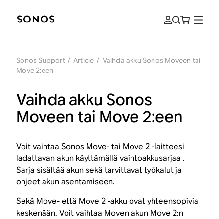
Sonos Support
/
Article
/
Vaihda akku Sonos Moveen tai
Move 2:een
Vaihda akku Sonos
Moveen tai Move 2:een
Voit vaihtaa Sonos Move- tai Move 2 -laitteesi
ladattavan akun käyttämällä
vaihtoakkusarjaa
.
Sarja sisältää akun sekä tarvittavat työkalut ja
ohjeet akun asentamiseen.
Sekä Move- että Move 2 -akku ovat yhteensopivia
keskenään. Voit vaihtaa Moven akun Move 2:n