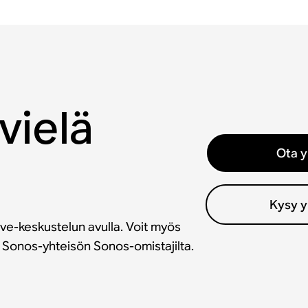
vielä
Ota y
Kysy y
ve-keskustelun avulla. Voit myös
a Sonos-yhteisön Sonos-omistajilta.