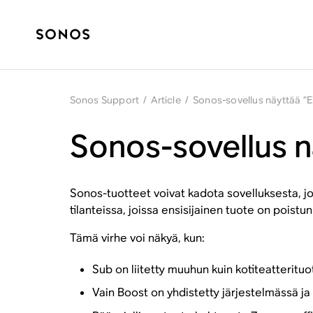
Sonos Support
/
Article
/
Sonos-sovellus näyttää ”Ei
Sonos-sovellus nä
Sonos-tuotteet voivat kadota sovelluksesta, j
tilanteissa, joissa ensisijainen tuote on poistu
Tämä virhe voi näkyä, kun:
Sub on liitetty muuhun kuin kotiteatterituo
Vain Boost on yhdistetty järjestelmässä ja