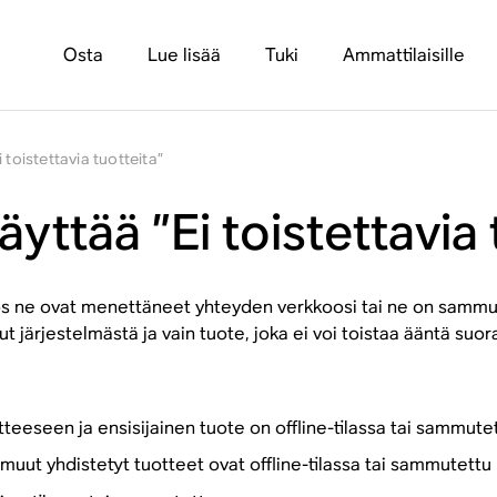
Osta
Lue lisää
Tuki
Ammattilaisille
 toistettavia tuotteita”
yttää ”Ei toistettavia 
os ne ovat menettäneet yhteyden verkkoosi tai ne on sammute
nut järjestelmästä ja vain tuote, joka ei voi toistaa ääntä suo
tteeseen ja ensisijainen tuote on offline-tilassa tai sammute
 muut yhdistetyt tuotteet ovat offline-tilassa tai sammutettu