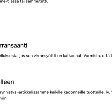
line-tilassa tai sammutettu
rransaanti
ksesta, jos sen virransyöttö on katkennut. Varmista, että tuo
lleen
ynnistys -artikkelissamme
kaikille kadonneille tuotteille. Ku
viin.