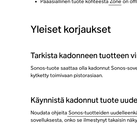
Pääasiallinen tuote kohteesta
Zone
on off
Yleiset korjaukset
Tarkista kadonneen tuotteen vi
Sonos-tuote saattaa olla kadonnut Sonos-sovellu
kytketty toimivaan pistorasiaan.
Käynnistä kadonnut tuote uude
Noudata ohjeita
Sonos-tuotteiden uudelleenkä
sovelluksesta, onko se ilmestynyt takaisin näky