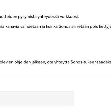
tuotteiden pysymistä yhteydessä verkkoosi.
a kanavia vaihdetaan ja kuinka Sonos siirretään pois tiettyj
ä olevien ohjeiden jälkeen,
ota yhteyttä Sonos-tukeen
saadaks