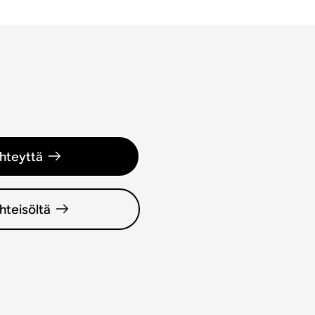
hteyttä
hteisöltä