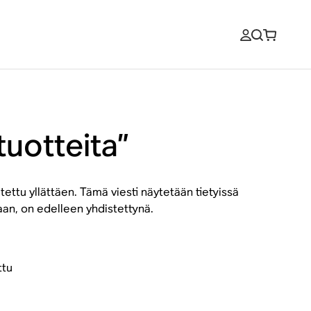
tuotteita”
ttu yllättäen. Tämä viesti näytetään tietyissä
raan, on edelleen yhdistettynä.
ttu