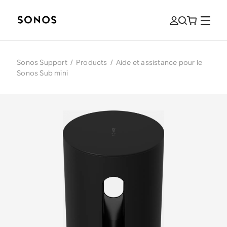
Sonos Support
/
Products
/
Aide et assistance pour le
Sonos Sub mini