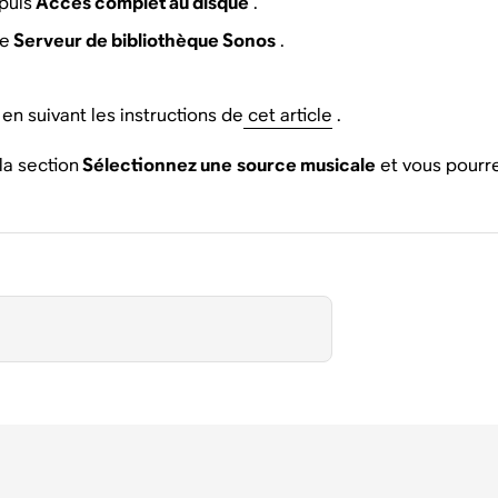
puis
Accès complet au disque
.
de
Serveur de bibliothèque Sonos
.
en suivant les instructions de
cet article
.
la section
Sélectionnez une
source musicale
et vous pourre