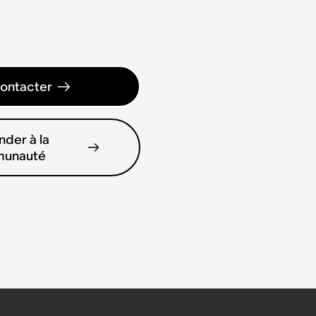
ontacter
der à la
unauté