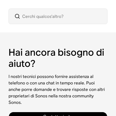
Hai ancora bisogno di
aiuto?
I nostri tecnici possono fornire assistenza al
telefono o con una chat in tempo reale. Puoi
anche porre domande e trovare risposte con altri
proprietari di Sonos nella nostra community
Sonos.