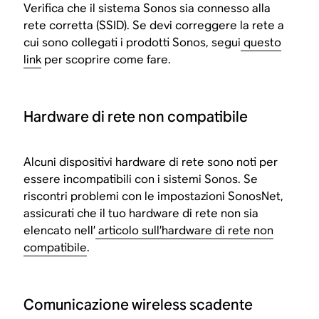
Verifica che il sistema Sonos sia connesso alla
rete corretta (SSID). Se devi correggere la rete a
cui sono collegati i prodotti Sonos, segui
questo
link
per scoprire come fare.
Hardware di rete non compatibile
Alcuni dispositivi hardware di rete sono noti per
essere incompatibili con i sistemi Sonos. Se
riscontri problemi con le impostazioni SonosNet,
assicurati che il tuo hardware di rete non sia
elencato nell’
articolo sull’hardware di rete non
compatibile
.
Comunicazione wireless scadente