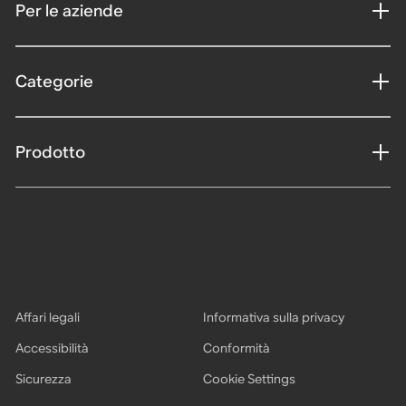
Per le aziende
Categorie
Prodotto
Affari legali
Informativa sulla privacy
Accessibilità
Conformità
Sicurezza
Cookie Settings