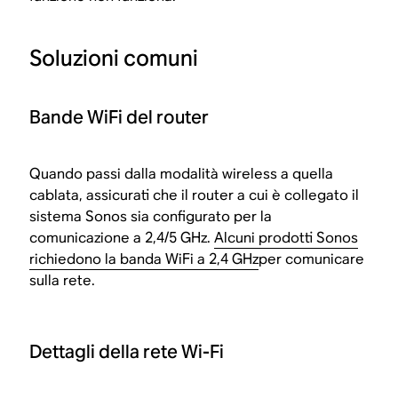
Soluzioni comuni
Bande WiFi del router
Quando passi dalla modalità wireless a quella
cablata, assicurati che il router a cui è collegato il
sistema Sonos sia configurato per la
comunicazione a 2,4/5 GHz.
Alcuni prodotti Sonos
richiedono la banda WiFi a 2,4 GHz
per comunicare
sulla rete.
Dettagli della rete Wi-Fi