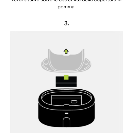
gomma.
3.