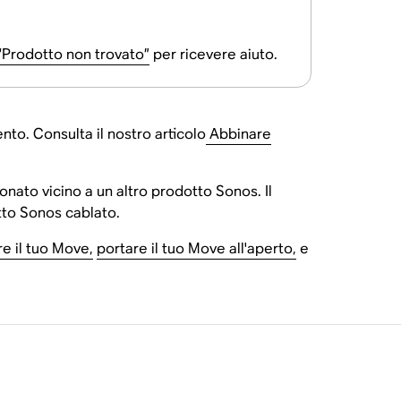
Prodotto non trovato”
per ricevere aiuto.
to. Consulta il nostro articolo
Abbinare
nato vicino a un altro prodotto Sonos. Il
tto Sonos cablato.
e il tuo Move,
portare il tuo Move all'aperto,
e