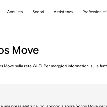
Acquista
Scopri
Assistenza
Professionisti
os Move
ove sulla rete Wi-Fi. Per maggiori informazioni sulle funzion
ne a una presa elettrica, poi appoggia sopra Sonos Move pe