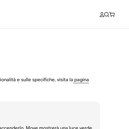
alità e sulle specifiche, visita la
pagina
r accenderlo. Move mostrerà una luce verde