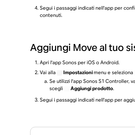
Segui i passaggi indicati nell'app per confi
contenuti.
Aggiungi Move al tuo s
Apri l'app Sonos per iOS o Android.
Vai alla
Impostazioni
menu e seleziona
Se utilizzi l'app Sonos S1 Controller, v
scegli
Aggiungi prodotto
.
Segui i passaggi indicati nell'app per ag