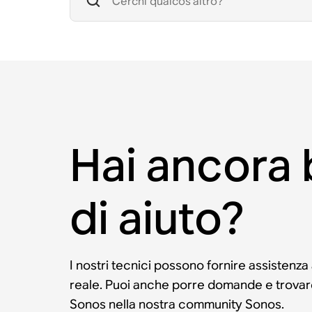
Hai ancora
di aiuto?
I nostri tecnici possono fornire assistenza
reale. Puoi anche porre domande e trovare 
Sonos nella nostra community Sonos.