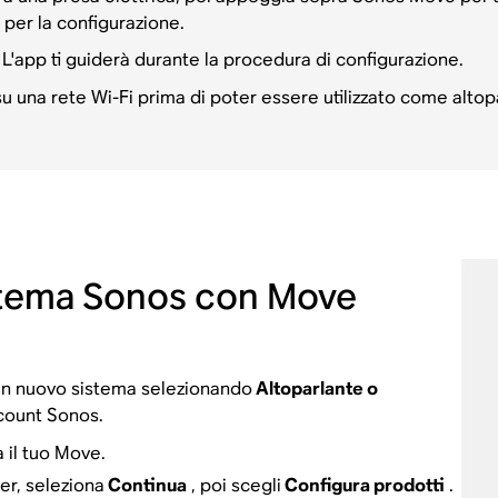
per la configurazione.
L'app ti guiderà durante la procedura di configurazione.
una rete Wi-Fi prima di poter essere utilizzato come altop
stema Sonos con Move
un nuovo sistema selezionando
Altoparlante o
ccount Sonos.
 il tuo Move.
ler, seleziona
Continua
, poi scegli
Configura prodotti
.