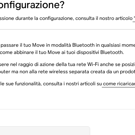
onfigurazione?
ione durante la configurazione, consulta il nostro articolo
“
 passare il tuo Move in modalità Bluetooth in qualsiasi momen
 come abbinare il tuo Move ai tuoi dispositivi Bluetooth.
re nel raggio di azione della tua rete Wi-Fi anche se posizio
outer ma non alla rete wireless separata creata da un prodo
sue funzionalità, consulta i nostri articoli su
come ricaricar