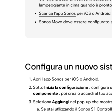
lampeggiante in cima quando è pronto 
Scarica l'app Sonos
per iOS o Android. 
Sonos Move deve essere configurato su 
Configura un nuovo si
Apri l'app Sonos per iOS o Android.
Sotto
Inizia la configurazione
, configura 
componente
, poi crea o accedi al tuo a
Seleziona
Aggiungi
nel pop-up che mostra
Se stai utilizzando il Sonos S1 Control