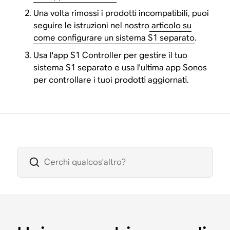
Una volta rimossi i prodotti incompatibili, puoi
seguire le istruzioni nel nostro
articolo su
come configurare un sistema S1 separato
.
Usa l'app S1 Controller per gestire il tuo
sistema S1 separato e usa l'ultima app Sonos
per controllare i tuoi prodotti aggiornati.