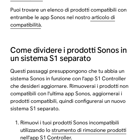
Puoi trovare un elenco di prodotti compatibili con
entrambe le app Sonos nel nostro
articolo di
compatibilità
.
Come dividere i prodotti Sonos in
un sistema S1 separato
Questi passaggi presuppongono che tu abbia un
sistema Sonos in funzione con l'app S1 Controller
che desideri aggiornare. Rimuoverai i prodotti non
compatibili con l'ultima app Sonos, aggiornerai i
prodotti compatibili, quindi configurerai un nuovo
sistema S1 separato.
Rimuovi i tuoi prodotti Sonos incompatibili
utilizzando lo
strumento di rimozione prodotti
nell'app S1 Controller
.